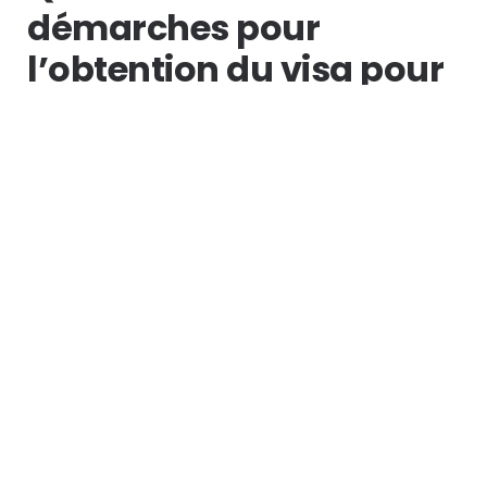
démarches pour
l’obtention du visa pour
la Tanzanie ?
Vous souhaitez vous rendre en
Tanzanie
et
vous vous renseignez sur les démarches
d’obtention
de
visa
, ainsi que les diverses
formalités liées à la
COVID-19
? Il est
toujours difficile de préparer un voyage
avec les circonstances actuelles, d’autant
plus si vous avez besoin d’un visa pour
accéder au pays de destination. Pas de
panique, cependant, car nous allons vous
aider à en savoir un peu plus sur le sujet en
ce qui concerne la Tanzanie.