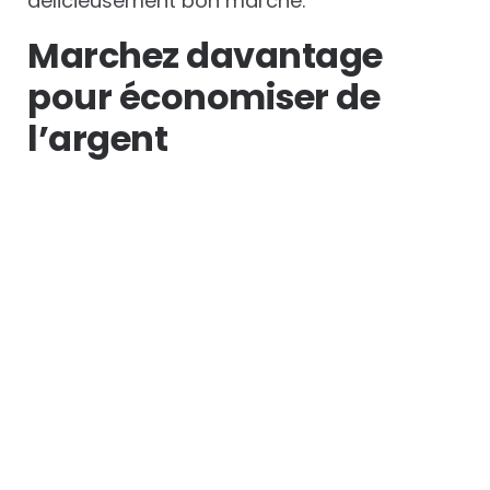
délicieusement bon marché.
Marchez davantage
pour économiser de
l’argent
Vous n’êtes pas obligé de prendre un taxi
ou les transports en commun à chaque fois
que vous séjournez dans les Caraïbes. Si
vous avez l’intention d’économiser de
l’argent sur votre
voyage pas cher aux
antilles
, vous devrez être intelligent. Si votre
destination se trouve à environ 8 km, vous
devriez pouvoir y aller à pied. Marcher près
des magasins et des habitants peut vous
faire vivre des expériences uniques. La
plupart d’entre elles sont très enrichissantes