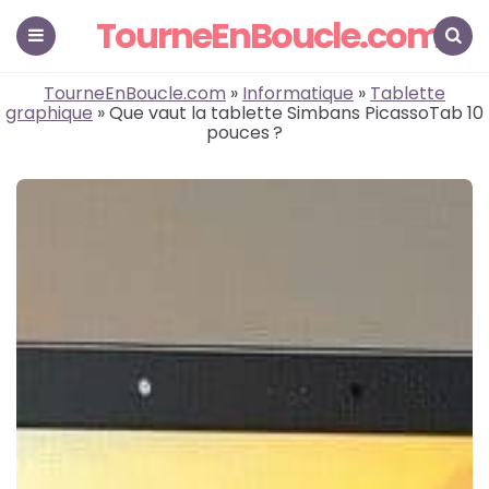
TourneEnBoucle.com
Menu
Search
TourneEnBoucle.com
»
Informatique
»
Tablette
graphique
» Que vaut la tablette Simbans PicassoTab 10
pouces ?