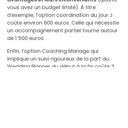
vous avez un budget limité). À titre
d’exemple, l’option coordination du jour J
coûte environ 600 euros. Celle qui nécessite
un accompagnement partiel tourne autour
de 1 500 euros.
Enfin, l’option Coaching Mariage qui
implique un suivi rigoureux de la part du
Wedding Planner du début à la fin coûte 3
500 euros. Par conséquent, il faudra opter
pour l’une des options qui conviendraient et
qui prendraient en compte le budget alloué
pour la célébration du mariage.
Quelques astuces pour
réduire les coûts