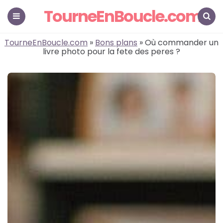
TourneEnBoucle.com
Menu
Search
TourneEnBoucle.com
»
Bons plans
» Où commander un
livre photo pour la fete des peres ?