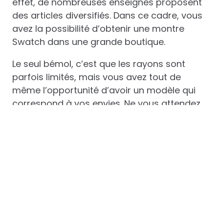
effet, de nombreuses enseignes proposent
des articles diversifiés. Dans ce cadre, vous
avez la possibilité d’obtenir une montre
Swatch dans une grande boutique.
Le seul bémol, c’est que les rayons sont
parfois limités, mais vous avez tout de
même l’opportunité d’avoir un modèle qui
correspond à vos envies. Ne vous attendez
pas à marchander ici, car les prix sont
généralement statistiques. Il existe toutefois
des magasins qui offrent des réductions sur
certains articles. Vous pouvez donc en
profiter.
Acquérir une montre
Swatch dans une