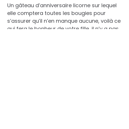
Un gâteau d’anniversaire licorne sur lequel
elle comptera toutes les bougies pour
s’assurer qu’il n’en manque aucune, voilà ce
qui fera le bonheur de votre fille, il n’y a pas
de doute à avoir à ce sujet. Or il n’y a pas
que les licornes qui fassent rêver les petites
filles de 6 ans, même si ces animaux issus
des mythes ont tout de même une place
importante dans leurs univers fantasmés. La
sirène, elle aussi, y a une place de choix, en
particulier depuis que les studios Disney ont
imaginé le dessin animé La Petite Sirène, qui
a eu un succès extraordinaire auprès des
enfants, les filles en particulier. Alors pour
trouver un
kit d’anniversaire sur le thème
des sirènes
, et faire le bonheur de votre