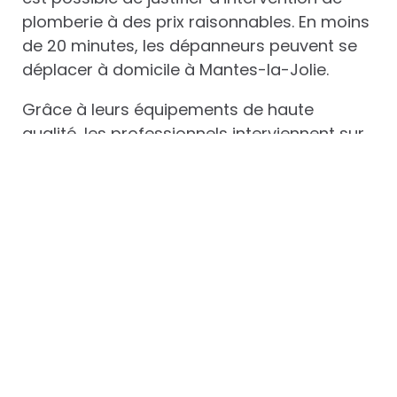
plomberie à des prix raisonnables. En moins
de 20 minutes, les dépanneurs peuvent se
déplacer à domicile à Mantes-la-Jolie.
Grâce à leurs équipements de haute
qualité, les professionnels interviennent sur
tous types d’intervention de plomberie.
Concernant les prestations, Étienne Services
intervient pour les fuites d’eau, le
débouchage des canalisations, la
réparation W.C et pour le chauffe-eau. Pour
toute demande, l’entreprise met à
disposition de sa clientèle un outil en ligne
de demande de devis afin de faciliter les
démarches.
Contactez l’entreprise