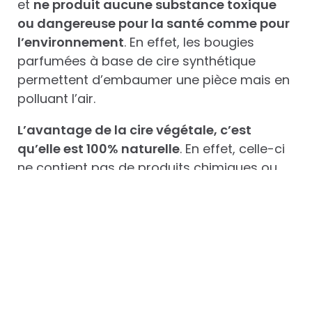
et
ne produit aucune substance toxique
ou dangereuse pour la santé comme pour
l’environnement
. En effet, les bougies
parfumées à base de cire synthétique
permettent d’embaumer une pièce mais en
polluant l’air.
L’avantage de la cire végétale, c’est
qu’elle est 100% naturelle
. En effet, celle-ci
ne contient pas de produits chimiques ou
autres OGM. Créées sans le moindre
pesticide, ces bougies assurent une solution
saine et un parfum encore plus développé.
Ce type de cire n’étant pas odorant, il est
parfait pour des bougies parfumées. Le
parfum de la bougie saura vous satisfaire
car il ne sera pas mélangé à d’autres