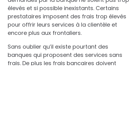
élevés et si possible inexistants. Certains
prestataires imposent des frais trop élevés
pour offrir leurs services à la clientèle et
encore plus aux frontaliers.
Sans oublier qu’il existe pourtant des
banques qui proposent des services sans
frais. De plus les frais bancaires doivent
également faire l’objet d’une
comparaison
minutieuse
. Cela importe beaucoup, car
des différences sont régulièrement
constatées.
Le type de compte bancaire n’est pas non
plus à négliger, car le compte privé est très
prisé chez les frontaliers. C’est un profil
adapté à une catégorie de client qui