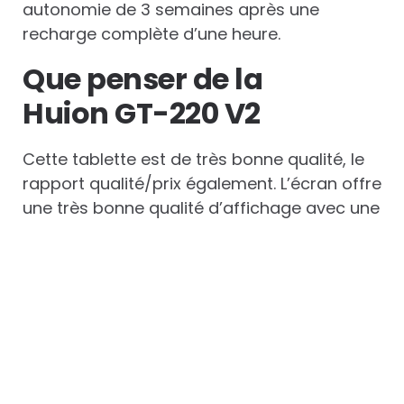
autonomie de 3 semaines après une
recharge complète d’une heure.
Que penser de la
Huion GT-220 V2
Cette tablette est de très bonne qualité, le
rapport qualité/prix également. L’écran offre
une très bonne qualité d’affichage avec une
sensation agréable et une précision du
stylet qui font que l’on a envie de travailler
avec cette tablette.
Les autres avantages de la tablette
Huion GT-220 V2 que nous devons mettre
en exergue sont sa finesse et son caractère
portatif. Les accessoires qui vont avec elle