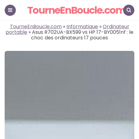
TourneEnBoucle.com
Menu
Search
TourneEnBoucle.com
»
Informatique
»
Ordinateur
portable
» Asus R702UA-BX599 vs HP 17-BY0051nf : le
choc des ordinateurs 17 pouces